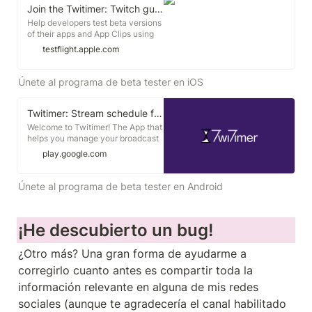
Join the Twitimer: Twitch guide beta
Help developers test beta versions
of their apps and App Clips using
the TestFlight app. Download
testflight.apple.com
TestFlight on the App Store for
iPhone, iPad, and Apple TV. To test
beta versions of apps and App
Únete al programa de beta tester en iOS
Clips using TestFlight, you'll need
to accept an email or public link
invitation from the developer and
Twitimer: Stream schedule for Twitch - Apps on Google Play
have a device that you can use to
Welcome to Twitimer! The App that
test.
helps you manage your broadcast
schedules and those of your
play.google.com
favorite streamers on Twitch. ■
ARE YOU A STREAMER? Login
with your Twitch account and
Únete al programa de beta tester en Android
configure your broadcast
schedules. You will be able to
define your weekly schedule and
¡He descubierto un bug!
create specific events.Each time
you modify the schedules your
followers on Twitimer will receive a
¿Otro más? Una gran forma de ayudarme a 
notification.
corregirlo cuanto antes es compartir toda la 
información relevante en alguna de mis redes 
sociales (aunque te agradecería el canal habilitado 