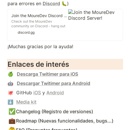
para errores en 
Discord
 🐛
)
Join the MoureDev Discord Server!
Check out the MoureDev
community on Discord - hang out
with 1,966 other members and
discord.gg
enjoy free voice and text chat.
¡Muchas gracias por la ayuda!
Enlaces de interés
🍏   
Descarga Twitimer para iOS
🤖   
Descargar Twitimer para Android
🐙  GitHub 
iOS
 y 
Android
⬇️  
Media kit
✅
Changelog (Registro de versiones)
💼
Roadmap (Nuevas funcionalidades, bugs...)
🤔
FAQ (Preguntas frecuentes)