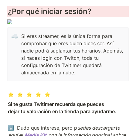
¿Por qué iniciar sesión?
☁️
Si eres streamer, es la única forma para 
comprobar que eres quien dices ser. Así 
nadie podrá suplantar tus horarios. Además, 
si haces login con Twitch, toda tu 
configuración de Twitimer quedará 
almacenada en la nube.
⭐️  ⭐️  ⭐️  ⭐️  ⭐️
Si te gusta Twitimer recuerda que puedes

dejar tu valoración en la tienda para ayudarme.
⬇️  
Dudo que interese, pero p
uedes descargarte 
aquí el 
Media Kit
con la información principal sobre 