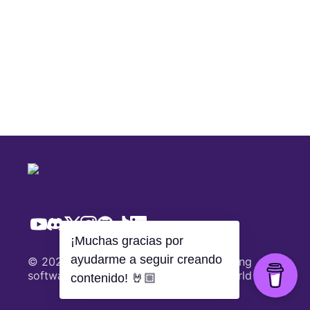
¡Muchas gracias por
ayudarme a seguir creando
© 2021 MoureDev by Brais Moure Building
software with 🤍 from Galicia to the world
contenido! 🤘🏼