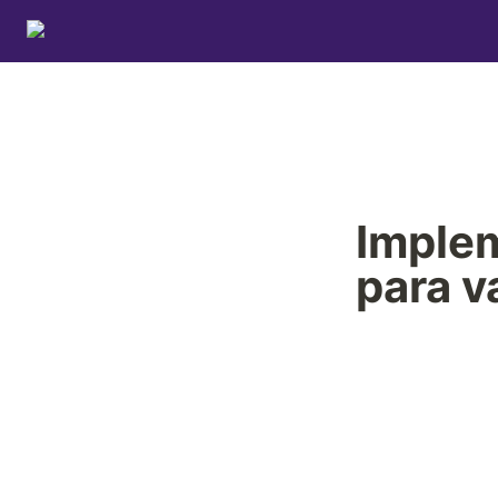
Implem
para v